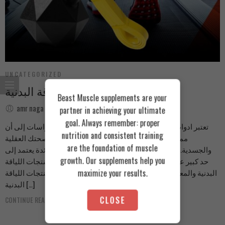
UNCATEGORIZED
افضل 3 ادوات للياقة البدنية
Beast Muscle supplements are your
amr naga
September 14, 2024
partner in achieving your ultimate
goal. Always remember: proper
تعتبر ادوات اللياقة البدنية مهمة للغاية. فقد أشارت الدراسات إلى أن
nutrition and consistent training
ممارسة الرياضة لمدة ساعة كل يوم قد تحسن صحتك العقلية
are the foundation of muscle
والجسدية. ومع ذلك، فإن الحصول على أكبر قدر من الفائدة يعتمد إلى
growth. Our supplements help you
حد كبير على نوع التمرين المفضل لديك بالإضافة إلى منتجات اللياقة
البدنية والمعدات التي تناسب متطلباتك على أفضل وجه منتجات اللياقة
maximize your results.
البدنية […]
CLOSE
CONTINUE READING ➞