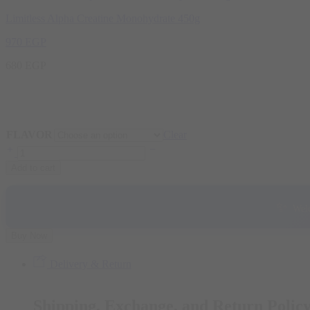
Limitless Alpha Creatine Monohydrate 450g
970
EGP
680
EGP
FLAVOR
Clear
Add to cart
✨
Welc
Buy Now
Delivery & Return
Shipping, Exchange, and Return Polic