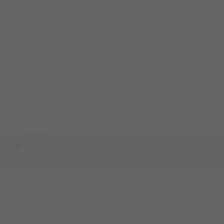
ome! 🌟 Create an account or log in to track your orders and unlock exclusive 
y