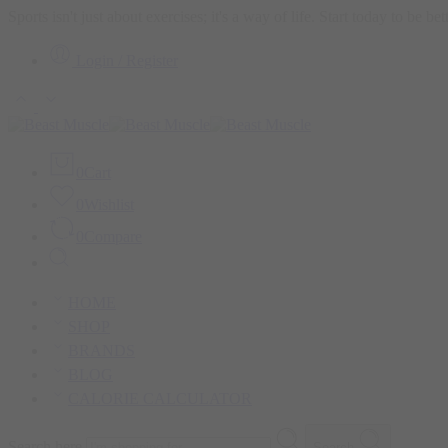
Sports isn't just about exercises; it's a way of life. Start today to be b
Login / Register
0
Cart
0
Wishlist
0
Compare
HOME
SHOP
BRANDS
BLOG
CALORIE CALCULATOR
Search here
Search