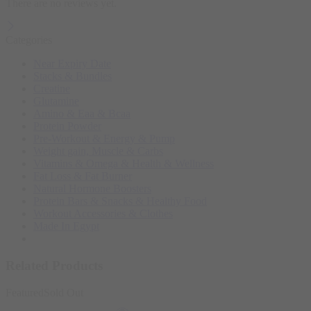
There are no reviews yet.
Categories
Near Expiry Date
Stacks & Bundles
Creatine
Glutamine
Amino & Eaa & Bcaa
Protein Powder
‏Pre-Workout & Energy & Pump
Weight gain, Muscle & Carbs
Vitamins & Omega & Health & Wellness
Fat Loss & Fat Burner
Natural Hormone Boosters
Protein Bars & Snacks & Healthy Food
Workout Accessories & Clothes
Made In Egypt
Related Products
Featured
Sold Out