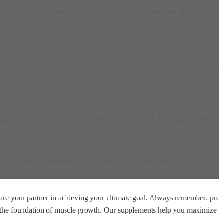
يها من الاكل وهوا يعمل علي زياده ضخ الدم في العضلات ويزيد من قوة
استشر الطبيب قبل البدء في اتباع نظام غذائي أو برنامج تمارين رياضية.
توفرة لدينا. قد تكون هناك بعض التغييرات في التصنيع أو التغليف أو 
ذا لا يقلل من ضمان جودة وأصالة المنتجات. نوصيك بقراءة التحذيرات و
re your partner in achieving your ultimate goal. Always remember: prop
e the foundation of muscle growth. Our supplements help you maximize y