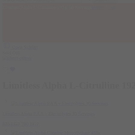
Limitless Alpha L-Citrulline 192g, 60 Servings
Home
All
Open Sidebar
Sold Out
Limitless Alpha L-Citrulline 19
Limitless Alpha EAA + Electrolytes 30 Servings
825
EGP
780
EGP