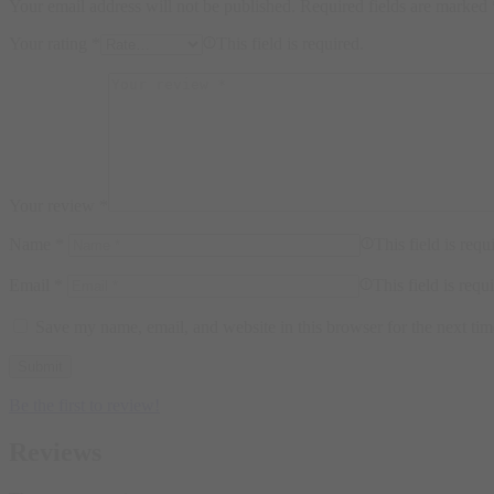
Your email address will not be published.
Required fields are marked
Your rating
*
This field is required.
Your review
*
Name
*
This field is requ
Email
*
This field is requ
Save my name, email, and website in this browser for the next ti
Be the first to review!
Reviews