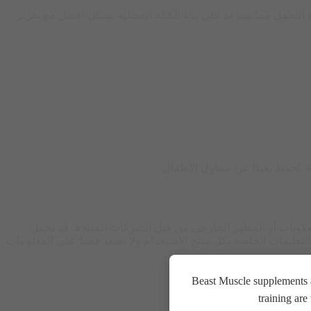
 التحمل مما يساعد علي بناء الكتلة العضليه بشكل افضل مع تعزيز
 يُحفظ بعيدًا عن متناول الأطفال
المكونات أو المظهر الخارجي من قبل الشركات المنتجة. قد تحمل
التعليمات الخاصة بكل منتج الاستخدام ولا تعتمد فقط على المعلومات
Beast Muscle supplements a
training ar