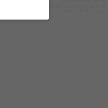
Limitless Alpha BCAA
Limitless Alpha Creatine Monohydrate
للوصول لأفضل النتائج