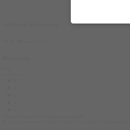
Additional information
FLAVOR
Limon Lime
Reviews (0)
0.00
0 reviews
0
5
0
4
0
3
0
2
0
1
Thank you!
Your review has been submitted
Be the first to review “Limitless Alpha L-Citrulline 192g, 60 Servings