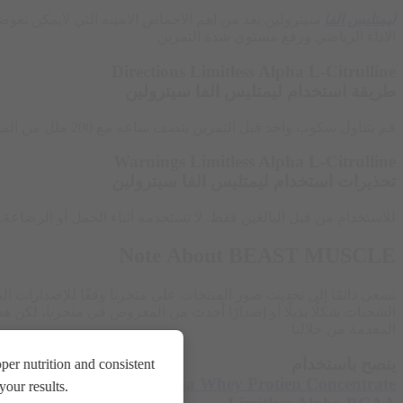
ليمتليس الفا
سيترولين يعد من اهم الاحماض الامينه التي لايمكن تعوض
الاداء الرياضي ورفع مستوي شدة التمرين
Directions Limitless Alpha L-Citrulline
طريقة استخدام ليمتليس الفا سيترولين
قم بتناول سكوب واحد قبل التمرين بنصف ساعه مع 200 ملل من الماء
Warnings Limitless Alpha L-Citrulline
تحذيرات استخدام ليمتليس الفا سيترولين
للاستخدام من قبل البالغين فقط. لا تستخدمه أثناء الحمل أو الرضاعة. 
Note About BEAST MUSCLE
نسعى دائمًا إلى تحديث صور المنتجات على متجرنا وفقًا للإصدارات الم
الشحنات شكلًا بديلًا أو إصدارًا أحدث من المعروض في متجرنا، لكن ه
المقدمة من خلالنا
ينصح باستخدام
er nutrition and consistent
Limitless Alpha Whey Protien Concentrate
our results.