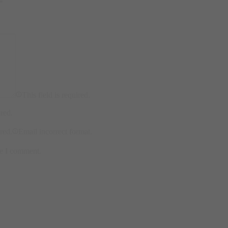
*
This field is required.
ired.
ired.
Email incorrect format.
me I comment.