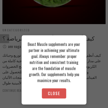
UNCATEGORIZED
كيف أنظم وجباتي أثناء ممارسة الرياضة ؟
Beast Muscle supplements are your
amr naga
December 21, 2023
partner in achieving your ultimate
كيف أنظم وجباتي أثناء ممارسة الرياضة ؟ أهم شيء هو توزيع وجباتك
goal. Always remember: proper
على مدار اليوم وجبة ما بعد التمرين، من الأفضل تناول وجبة كاملة من
nutrition and consistent training
الكربوهيدرات والبروتين والدهون الصحية للتعافي دمج الخضروات
are the foundation of muscle
والفواكه في وجباتك، خاصة قبل وبعد التمرين، للحصول على
growth. Our supplements help you
الفيتامينات والطاقة اللازمة وجبة ليلية تحتوي على منتجات الألبان
maximize your results.
لتزويد الجسم بالأحماض الأمينية طوال […]
CONTINUE READING ➞
CLOSE