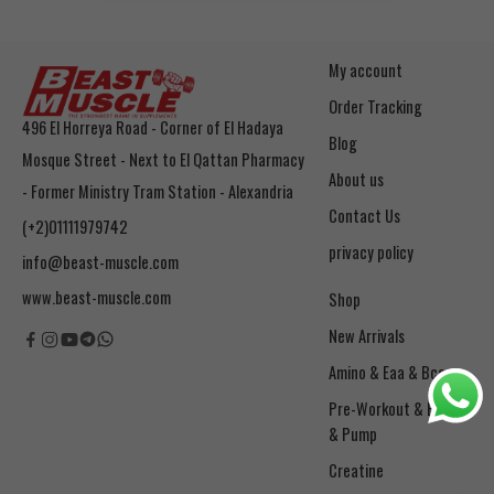
My account
Order Tracking
496 El Horreya Road - Corner of El Hadaya
Blog
Mosque Street - Next to El Qattan Pharmacy
About us
- Former Ministry Tram Station - Alexandria
Contact Us
(+2)01111979742
privacy policy
info@beast-muscle.com
www.beast-muscle.com
Shop
New Arrivals
Amino & Eaa & Bcaa
& Pump
Creatine