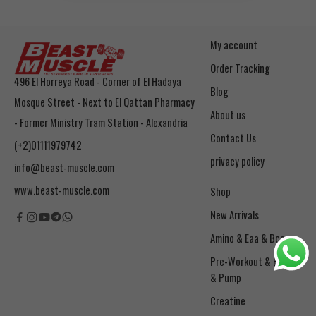
My account
Order Tracking
496 El Horreya Road - Corner of El Hadaya
Blog
Mosque Street - Next to El Qattan Pharmacy
About us
- Former Ministry Tram Station - Alexandria
Contact Us
(+2)01111979742
privacy policy
info@beast-muscle.com
www.beast-muscle.com
Shop
New Arrivals
Amino & Eaa & Bcaa
& Pump
Creatine