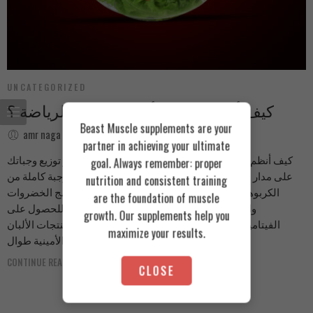
UNCATEGORIZED
كيف أنظم وجباتي أثناء ممارسة الرياضة ؟
Beast Muscle supplements are your
amr naga
December 21, 2023
partner in achieving your ultimate
كيف أنظم وجباتي أثناء ممارسة الرياضة ؟ أهم شيء هو توزيع وجباتك
goal. Always remember: proper
على مدار اليوم وجبة ما بعد التمرين، من الأفضل تناول وجبة كاملة من
nutrition and consistent training
الكربوهيدرات والبروتين والدهون الصحية للتعافي دمج الخضروات
are the foundation of muscle
والفواكه في وجباتك، خاصة قبل وبعد التمرين، للحصول على
growth. Our supplements help you
الفيتامينات والطاقة اللازمة وجبة ليلية تحتوي على منتجات الألبان
maximize your results.
لتزويد الجسم بالأحماض الأمينية طوال […]
CONTINUE READING ➞
CLOSE